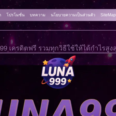
ก
โปรโมชั่น
บทความ
นโยบายความเป็นส่วนตัว
SiteMap
 เครดิตฟรี รวมทุกวิธีใช้ให้ได้กำไรสูง