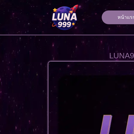
Skip
to
หน้าแร
content
LUNA999