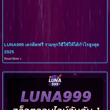
LUNA999 เครดิตฟรี รวมทุกวิธีใช้ให้ได้กำไรสูงสุด
2025
Read More »