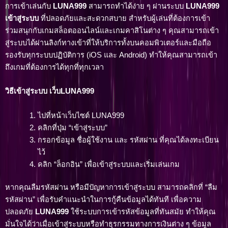
การเข้าเล่นกับ
LUNA999
สามารถทำได้ง่าย ๆ ผ่านระบบ
LUNA999
เข้าสู่ระบบ
ที่ปลอดภัยและสะดวกสบาย สำหรับผู้เล่นที่ต้องการเข้า
ร่วมสนุกกับเกมสล็อตออนไลน์และเกมคาสิโนต่าง ๆ คุณสามารถเข้า
สู่ระบบได้ผ่านลิงก์ทางเข้าที่ให้บริการทั้งบนคอมพิวเตอร์และมือถือ
รองรับทุกระบบปฏิบัติการ (iOS และ Android) ทำให้คุณสามารถเข้า
ถึงเกมที่ต้องการได้ทุกที่ทุกเวลา
วิธีเข้าสู่ระบบ เว็บLUNA999
ไปที่หน้าเว็บไซต์ LUNA999
คลิกที่ปุ่ม “เข้าสู่ระบบ”
กรอกข้อมูล ชื่อผู้ใช้งาน และ รหัสผ่าน ที่คุณได้ลงทะเบียน
ไว้
คลิก “ล็อกอิน” เพื่อเข้าสู่ระบบและเริ่มเล่นเกม
หากคุณลืมรหัสผ่าน หรือมีปัญหาการเข้าสู่ระบบ สามารถคลิกที่ “ลืม
รหัสผ่าน” เพื่อรับคำแนะนำในการกู้คืนข้อมูลได้ทันที เพื่อความ
ปลอดภัย
LUNA999
ใช้ระบบการเข้ารหัสข้อมูลที่ทันสมัย ทำให้คุณ
มั่นใจได้ว่าเมื่อเข้าสู่ระบบหรือทำธุรกรรมทางการเงินต่าง ๆ ข้อมูล