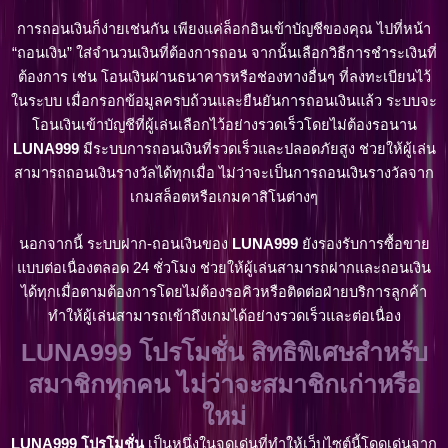
การถอนเงินก็ง่ายเช่นกัน เพียงแค่ล็อกอินเข้าบัญชีของคุณ ไปที่หน้า
“ถอนเงิน” ใส่จำนวนเงินที่ต้องการถอน จากนั้นเลือกวิธีการชำระเงินที่
ต้องการ เช่น โอนเงินผ่านธนาคารหรือช่องทางอื่นๆ ที่ลงทะเบียนไว้
ในระบบ เมื่อกรอกข้อมูลครบถ้วนและยืนยันการถอนเงินแล้ว ระบบจะ
โอนเงินเข้าบัญชีที่ผู้เล่นเลือกไว้อย่างรวดเร็วโดยไม่ต้องรอนาน
LUNA999
มีระบบการถอนเงินที่รวดเร็วและปลอดภัยสูง ช่วยให้ผู้เล่น
สามารถถอนเงินรางวัลได้ทุกเมื่อ ไม่ว่าจะเป็นการถอนเงินรางวัลจาก
เกมสล็อตหรือเกมคาสิโนต่างๆ
นอกจากนี้ ระบบฝาก-ถอนเงินของ
LUNA999
ยังรองรับการซื้อขาย
แบบต่อเนื่องตลอด 24 ชั่วโมง ช่วยให้ผู้เล่นสามารถฝากและถอนเงิน
ได้ทุกเมื่อตามต้องการโดยไม่ต้องรอคิวหรือติดต่อฝ่ายบริการลูกค้า
ทำให้ผู้เล่นสามารถเข้าถึงเกมได้อย่างรวดเร็วและต่อเนื่อง
LUNA999 โปรโมชั่น สิทธิพิเศษสำหรับ
สมาชิกทุกคน ไม่ว่าจะสมาชิกเก่าหรือ
ใหม่
LUNA999 โปรโมชั่น
เป็นหนึ่งในจุดเด่นที่ทำให้เว็บไซต์นี้โดดเด่นจาก