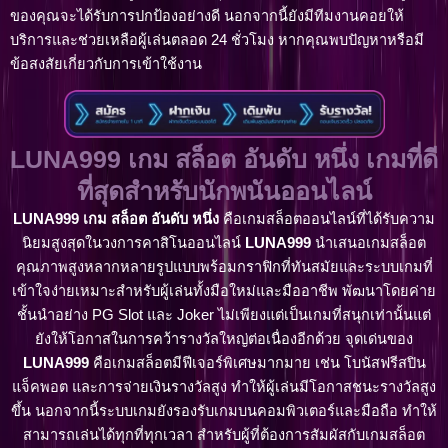
ของคุณจะได้รับการปกป้องอย่างดี นอกจากนี้ยังมีทีมงานคอยให้
บริการและช่วยเหลือผู้เล่นตลอด 24 ชั่วโมง หากคุณพบปัญหาหรือมี
ข้อสงสัยเกี่ยวกับการเข้าใช้งาน
LUNA999 เกม สล็อต อันดับ หนึ่ง เกมที่ดี
ที่สุดสำหรับนักพนันออนไลน์
LUNA999 เกม สล็อต อันดับ หนึ่ง
คือเกมสล็อตออนไลน์ที่ได้รับความ
นิยมสูงสุดในวงการคาสิโนออนไลน์
LUNA999
นำเสนอเกมสล็อต
คุณภาพสูงหลากหลายรูปแบบพร้อมกราฟิกที่ทันสมัยและระบบเกมที่
เข้าใจง่ายเหมาะสำหรับผู้เล่นทั้งมือใหม่และมืออาชีพ พัฒนาโดยค่าย
ชั้นนำอย่าง PG Slot และ Joker ไม่เพียงแต่เป็นเกมที่สนุกเท่านั้นแต่
ยังให้โอกาสในการคว้ารางวัลใหญ่ต่อเนื่องอีกด้วย จุดเด่นของ
LUNA999
คือเกมสล็อตมีฟีเจอร์พิเศษมากมาย เช่น โบนัสฟรีสปิน
แจ็คพอต และการจ่ายเงินรางวัลสูง ทำให้ผู้เล่นมีโอกาสชนะรางวัลสูง
ขึ้น นอกจากนี้ระบบเกมยังรองรับเกมบนคอมพิวเตอร์และมือถือ ทำให้
สามารถเล่นได้ทุกที่ทุกเวลา สำหรับผู้ที่ต้องการสัมผัสกับเกมสล็อต