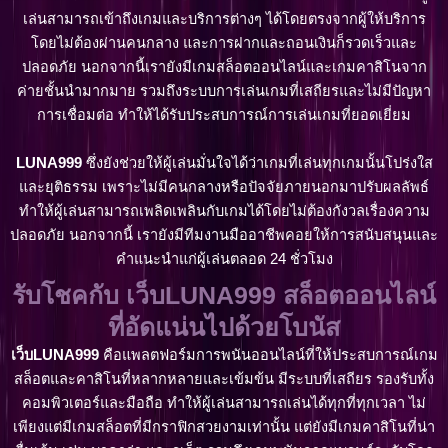
เล่นสามารถเข้าถึงเกมและบริการต่างๆ ได้โดยตรงจากผู้ให้บริการ
โดยไม่ต้องผ่านคนกลาง และการฝากและถอนเงินก็รวดเร็วและ
ปลอดภัย นอกจากนี้เรายังมีเกมสล็อตออนไลน์และเกมคาสิโนจาก
ค่ายชั้นนำมากมาย รวมถึงระบบการเล่นเกมที่เสถียรและไม่มีปัญหา
การเชื่อมต่อ ทำให้ได้รับประสบการณ์การเล่นเกมที่ยอดเยี่ยม
LUNA999
ซึ่งยังช่วยให้ผู้เล่นมั่นใจได้ว่าเกมที่เล่นทุกเกมนั้นโปร่งใส
และยุติธรรม เพราะไม่มีคนกลางหรือปัจจัยภายนอกมาปรับผลลัพธ์
ทำให้ผู้เล่นสามารถเพลิดเพลินกับเกมได้โดยไม่ต้องกังวลเรื่องความ
ปลอดภัย นอกจากนี้ เรายังมีทีมงานมืออาชีพคอยให้การสนับสนุนและ
คำแนะนำแก่ผู้เล่นตลอด 24 ชั่วโมง
รับโชคกับ เว็บLUNA999 สล็อตออนไลน์
ที่อัดแน่นไปด้วยโบนัส
เว็บLUNA999
คือแพลตฟอร์มการพนันออนไลน์ที่ให้ประสบการณ์เกม
สล็อตและคาสิโนที่หลากหลายและเข้มข้น มีระบบที่เสถียร รองรับทั้ง
คอมพิวเตอร์และมือถือ ทำให้ผู้เล่นสามารถเล่นได้ทุกที่ทุกเวลา ไม่
เพียงแต่มีเกมสล็อตที่มีกราฟิกสวยงามเท่านั้น แต่ยังมีเกมคาสิโนที่น่า