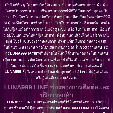
เว็บไซต์อื่น ๆ โดยมอบสิทธิพิเศษและข้อเสนอที่หลากหลายเพื่อเพิ่ม
โอกาสในการชนะและสร้างประสบการณ์ที่ดีให้กับสมาชิกทุกคน ไม่
ว่าจะเป็น
โ
ปรโมชั่นสมาชิกใหม่ ที่มอบโบนัสต้อนรับหรือเครดิตฟรีให้
กับผู้เล่นที่สมัครสมาชิกครั้งแรก, โปรโมชั่นฝากเงิน ที่ช่วยเพิ่มเครดิต
ให้กับผู้เล่นเมื่อทำการฝากเงินเข้าสู่ระบบ, หรือ โปรโมชั่นชวนเพื่อน ที่
มอบโบนัสพิเศษให้แก่ผู้เล่นที่ชวนเพื่อนมาเล่นที่เว็บไซต์นี้ นอกจากนี้
ยังมี โปรโมชั่นประจำวัน/สัปดาห์ ที่หมุนเวียนไปตามวันต่าง ๆ เช่น
โบนัสเติมเงินรายวัน หรือโบนัสสำหรับการเล่นในช่วงเวลาพิเศษ รวม
ถึง
LUNA999 เครดิตฟรี
ที่ช่วยให้ผู้เล่นได้รับรางวัลและโบนัสพิเศษ
เมื่อเล่นเกมอย่างต่อเนื่อง โปรโมชั่นเหล่านี้ไม่เพียงแต่ช่วยเพิ่มโอกาส
ในการชนะ แต่ยังเพิ่มความสนุกและคุ้มค่ากับการเล่นเกมที่
LUNA999
ทั้งยังเหมาะสำหรับผู้เล่นทุกระดับ ไม่ว่าจะเป็นผู้เล่นใหม่
หรือผู้เล่นที่เล่นมาแล้วนาน
LUNA999 LINE ช่องทางการติดต่อและ
บริการลูกค้า
LUNA999 LINE
เป็นช่องทางสำคัญที่ใช้ในการติดต่อและบริการ
ลูกค้า ซึ่งช่วยให้ผู้เล่นสามารถติดต่อทีมงานของ
LUNA999
ได้อย่าง