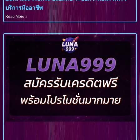
บริการมืออาชีพ
Read More »