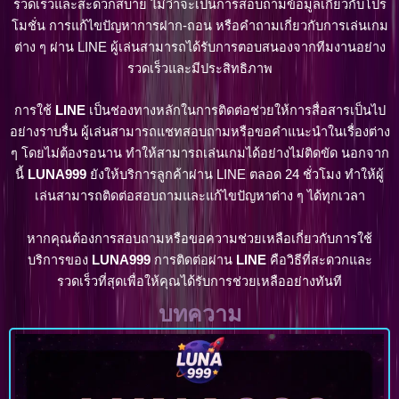
รวดเร็วและสะดวกสบาย ไม่ว่าจะเป็นการสอบถามข้อมูลเกี่ยวกับโปร
โมชั่น การแก้ไขปัญหาการฝาก-ถอน หรือคำถามเกี่ยวกับการเล่นเกม
ต่าง ๆ ผ่าน LINE ผู้เล่นสามารถได้รับการตอบสนองจากทีมงานอย่าง
รวดเร็วและมีประสิทธิภาพ
การใช้
LINE
เป็นช่องทางหลักในการติดต่อช่วยให้การสื่อสารเป็นไป
อย่างราบรื่น ผู้เล่นสามารถแชทสอบถามหรือขอคำแนะนำในเรื่องต่าง
ๆ โดยไม่ต้องรอนาน ทำให้สามารถเล่นเกมได้อย่างไม่ติดขัด นอกจาก
นี้
LUNA999
ยังให้บริการลูกค้าผ่าน LINE ตลอด 24 ชั่วโมง ทำให้ผู้
เล่นสามารถติดต่อสอบถามและแก้ไขปัญหาต่าง ๆ ได้ทุกเวลา
หากคุณต้องการสอบถามหรือขอความช่วยเหลือเกี่ยวกับการใช้
บริการของ
LUNA999
การติดต่อผ่าน
LINE
คือวิธีที่สะดวกและ
รวดเร็วที่สุดเพื่อให้คุณได้รับการช่วยเหลืออย่างทันที
บทความ