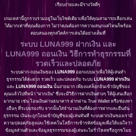
เรียบง่ายและมีรางวัลดีๆ
เกมเหล่านี้ถูกรวบรวมอยู่ในเว็บไซต์เดียวเพื่อให้คุณสามารถเลือกเล่น
ได้มากเท่าที่คุณต้องการ ไม่ว่าคุณต้องการความสนุกแค่ไหนก็พร้อม
ตอบสนองทุกสไตล์การเล่นได้อย่างเต็มที่
ระบบ LUNA999 ฝากเงิน และ
LUNA999 ถอนเงิน วิธีการทำธุรกรรมที่
รวดเร็วและปลอดภัย
ระบบฝาก-ถอนเงินของ
LUNA999
ออกแบบมาเพื่อให้ผู้เล่นทำ
ธุรกรรมได้สะดวก รวดเร็ว และปลอดภัย ระบบ
LUNA999 ฝากเงิน
และ
LUNA999 ถอนเงิน
นั้นง่ายมาก เพียงแค่ล็อกอินเข้าบัญชีของ
คุณแล้วไปที่หน้า “ฝากเงิน” ซึ่งจะมีวิธีการฝากเงินต่างๆ ให้ผู้เล่นเลือก
มากมาย เช่น โอนเงินผ่านธนาคาร ฝากผ่าน True Wallet หรือช่องทา
งอื่นๆ ที่ระบบรองรับ จากนั้นใส่จำนวนเงินที่ต้องการฝากและยืนยัน
ธุรกรรม เงินจะถูกโอนเข้าบัญชีของผู้เล่นทันที ระบบฝากเงินของเรามี
ความปลอดภัยสูงและใช้เทคโนโลยีการเข้ารหัสข้อมูลเพื่อให้แน่ใจว่า
ข้อมูลส่วนตัวและข้อมูลธุรกรรมของผู้เล่นจะไม่รั่วไหลหรือถูกขโมย